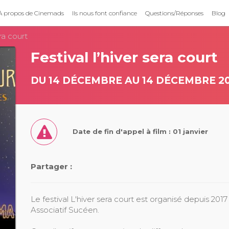
À propos de Cinemads
Ils nous font confiance
Questions/Réponses
Blog
era court
Festival l’hiver sera court
DU 14 DÉCEMBRE AU 14 DÉCEMBRE 2
Date de fin d'appel à film : 01 janvier
Partager :
Le festival L'hiver sera court est organisé depuis 2017
Associatif Sucéen.