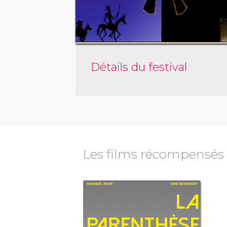
Détails du festival
Les films récompensés
médie Dramatique