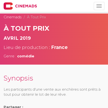
Togg
navig
Cinemads
À Tout Prix
À TOUT PRIX
AVRIL 2019
Lieu de production :
France
Genre :
comédie
Synopsis
Les participants d'une vente aux enchères sont prêts à
tout pour obtenir le lot de leur rêve.
Partager :