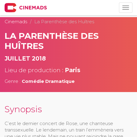
Togg
navig
Cinemads
La Parenthèse des Huîtres
LA PARENTHÈSE DES
HUÎTRES
JUILLET 2018
Lieu de production :
Paris
Genre :
Comédie Dramatique
Synopsis
C’est le dernier concert de Rose, une chanteuse
transsexuelle. Le lendemain, un train l’emmènera vers
une vie plus stable. Mais ne pouvant rejoindre la gare