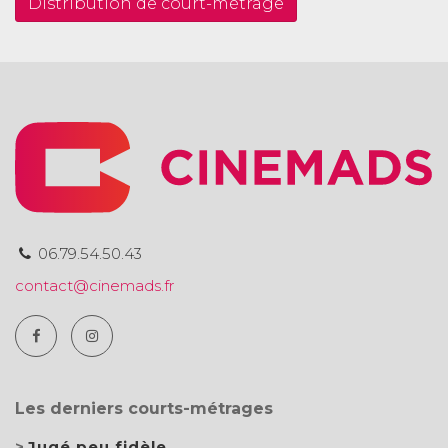
Distribution de court-métrage
06.79.54.50.43
contact@cinemads.fr
Les derniers courts-métrages
Jugé peu fidèle