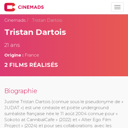
Togg
navig
Cinemads
Tristan Dartois
Tristan Dartois
21 ans
Origine :
France
2 FILMS RÉALISÉS
Biographie
Justine Tristan Dartois (connue sous le pseudonyme de «
JUDAT ») est une cinéaste et poète underground
surréaliste française née le 11 août 2004 connue pour «
Sokoto at CannibalCafe » (2022) et « Alter Ego Film
Project » (2024) et pour ses collaborations. avec les