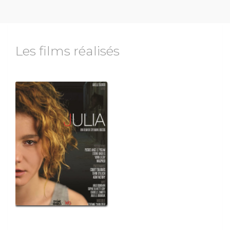
Les films réalisés
rame
ons