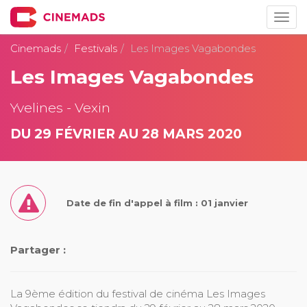
Togg
navig
Cinemads
Festivals
Les Images Vagabondes
Les Images Vagabondes
Yvelines - Vexin
DU 29 FÉVRIER AU 28 MARS 2020
Date de fin d'appel à film : 01 janvier
Partager :
La 9ème édition du festival de cinéma Les Images