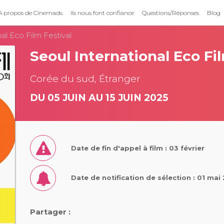
À propos de Cinemads
Ils nous font confiance
Questions/Réponses
Blog
al Eco Film Festival
Seoul International Eco Fi
Corée du sud, Étranger
DU 05 JUIN AU 15 JUIN 2025
Date de fin d'appel à film : 03 février
Date de notification de sélection : 01 mai
Partager :