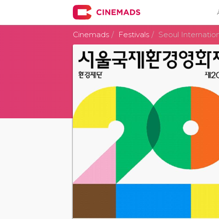
Cinemads
Festivals
Seoul Internation