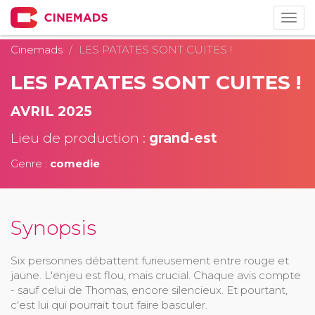
Togg
navig
Cinemads
LES PATATES SONT CUITES !
LES PATATES SONT CUITES !
AVRIL 2025
Lieu de production :
grand-est
Genre :
comedie
Synopsis
Six personnes débattent furieusement entre rouge et
jaune. L'enjeu est flou, mais crucial. Chaque avis compte
- sauf celui de Thomas, encore silencieux. Et pourtant,
c'est lui qui pourrait tout faire basculer.