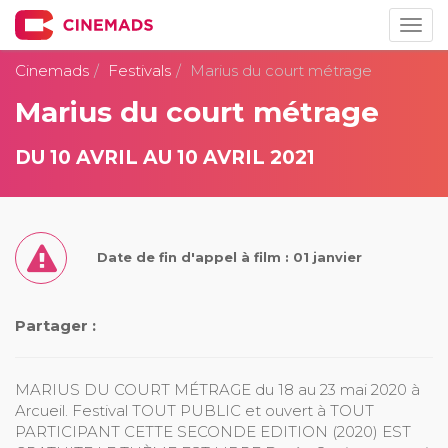
Togg
navig
Cinemads
Festivals
Marius du court métrage
Marius du court métrage
DU 10 AVRIL AU 10 AVRIL 2021
Date de fin d'appel à film : 01 janvier
Partager :
MARIUS DU COURT MÉTRAGE du 18 au 23 mai 2020 à
Arcueil. Festival TOUT PUBLIC et ouvert à TOUT
PARTICIPANT CETTE SECONDE EDITION (2020) EST