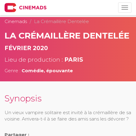
Togg
navig
Cinemads
La Crémaillère Dentelée
LA CRÉMAILLÈRE DENTELÉE
FÉVRIER 2020
Lieu de production :
PARIS
Genre :
Comédie, épouvante
Synopsis
Un vieux vampire solitaire est invité à la crémaillère de sa
voisine. Arrivera-t-il à se faire des amis sans les dévorer ?
Partager :