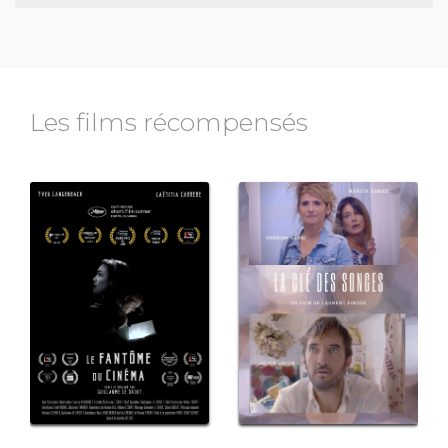
Les films récompensés
ique
comédie
La clé des
songes
ons
Nombre de sélections
: 6
Prix reçus : 1