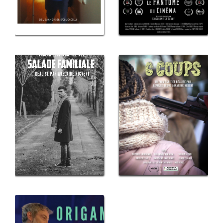
Nombre de sélections
ons
: 14
Prix reçus : 5
ame
Drame, Thriller
6 Coups
ons
Nombre de sélections
: 7
Prix reçus : 1
ller