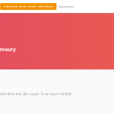
Connexion
J’INSCRIS MON COURT-MÉTRAGE
Amaury
nd rêve est de courir. Il va tout mettre