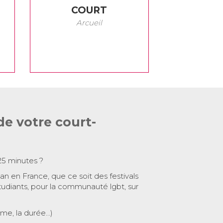
COURT
Arcueil
de votre court-
25 minutes ?
 an en France, que ce soit des festivals
tudiants, pour la communauté lgbt, sur
ème, la durée…)