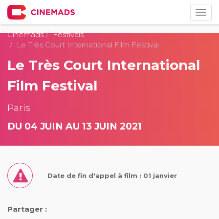
Togg
navig
Cinemads
Festivals
Le Très Court International Film Festival
Le Très Court International
Film Festival
Paris
DU 04 JUIN AU 13 JUIN 2021
Date de fin d'appel à film : 01 janvier
Partager :