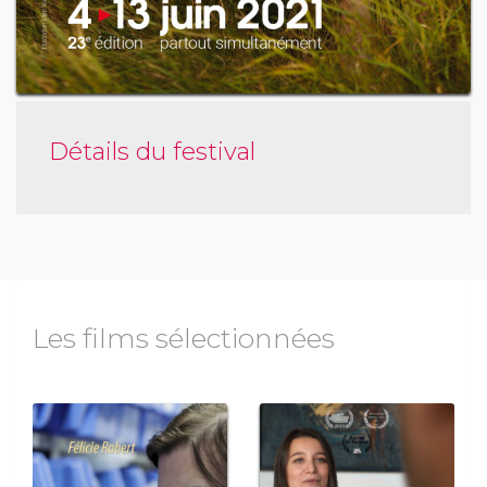
Détails du festival
Les films sélectionnées
ique
drame