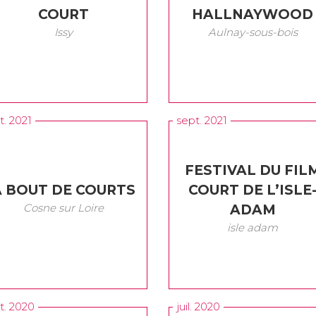
COURT
HALLNAYWOOD
Issy
Aulnay-sous-bois
t. 2021
sept. 2021
FESTIVAL DU FIL
A BOUT DE COURTS
COURT DE L’ISLE
Cosne sur Loire
ADAM
isle adam
t. 2020
juil. 2020