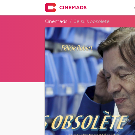
Cinemads
Je suis obsolète