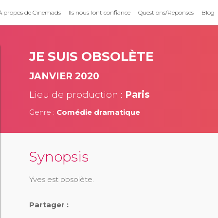
À propos de Cinemads
Ils nous font confiance
Questions/Réponses
Blog
JE SUIS OBSOLÈTE
JANVIER 2020
Lieu de production :
Paris
Genre :
Comédie dramatique
Synopsis
Yves est obsolète.
Partager :