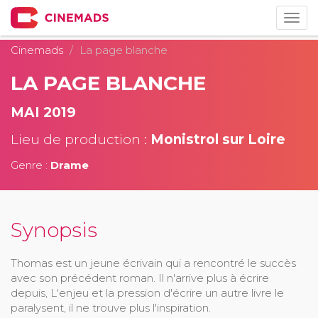
Togg
navig
Cinemads
La page blanche
LA PAGE BLANCHE
MAI 2019
Lieu de production :
Monistrol sur Loire
Genre :
Drame
Synopsis
Thomas est un jeune écrivain qui a rencontré le succès
avec son précédent roman. Il n'arrive plus à écrire
depuis, L'enjeu et la pression d'écrire un autre livre le
paralysent, il ne trouve plus l'inspiration.