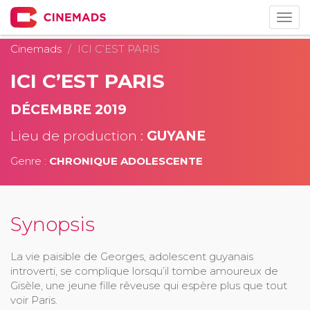
Togg
navig
Cinemads
ICI C’EST PARIS
ICI C’EST PARIS
DÉCEMBRE 2019
Lieu de production :
GUYANE
Genre :
CHRONIQUE ADOLESCENTE
Synopsis
La vie paisible de Georges, adolescent guyanais
introverti, se complique lorsqu’il tombe amoureux de
Gisèle, une jeune fille rêveuse qui espère plus que tout
voir Paris.