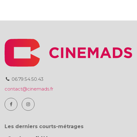
06.79.54.50.43
contact@cinemads.fr
Les derniers courts-métrages