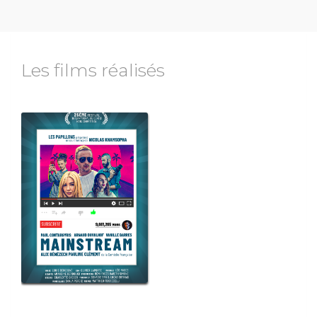
Les films réalisés
ame
ons