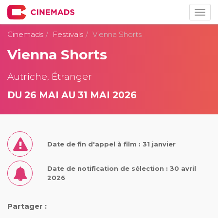
Togg
navig
Cinemads
Festivals
Vienna Shorts
Vienna Shorts
Autriche, Étranger
DU 26 MAI AU 31 MAI 2026
Date de fin d'appel à film : 31 janvier
Date de notification de sélection : 30 avril
2026
Partager :