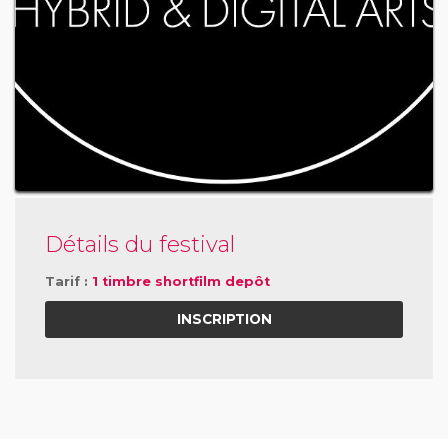
Détails du festival
Tarif :
1 timbre shortfilm depôt
INSCRIPTION