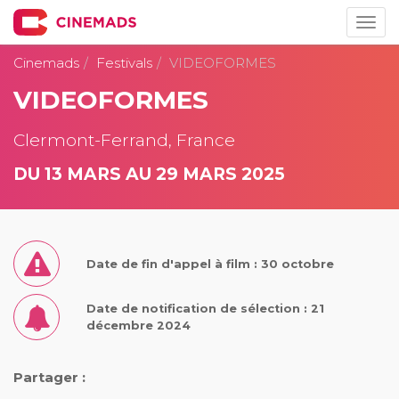
Togg
navig
Cinemads
Festivals
VIDEOFORMES
VIDEOFORMES
Clermont-Ferrand, France
DU 13 MARS AU 29 MARS 2025
Date de fin d'appel à film : 30 octobre
Date de notification de sélection : 21
décembre 2024
Partager :