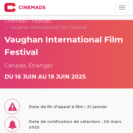
Togg
navig
Cinemads
Festivals
Vaughan International Film Festival
Vaughan International Film
Festival
Canada, Étranger
DU 16 JUIN AU 19 JUIN 2025
Date de fin d'appel à film : 31 janvier
Date de notification de sélection : 20 mars
2025