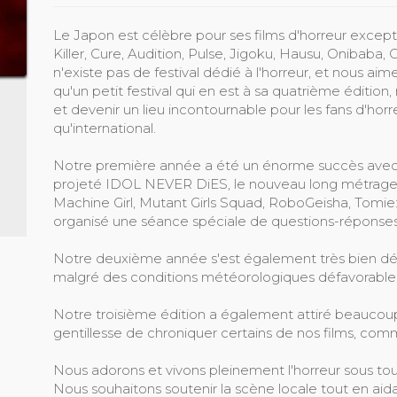
Le Japon est célèbre pour ses films d'horreur excepti
Killer, Cure, Audition, Pulse, Jigoku, Hausu, Onibaba, 
n'existe pas de festival dédié à l'horreur, et nous 
qu'un petit festival qui en est à sa quatrième édition
et devenir un lieu incontournable pour les fans d'horr
qu'international.
Notre première année a été un énorme succès avec 
projeté IDOL NEVER DiES, le nouveau long métrage 
Machine Girl, Mutant Girls Squad, RoboGeisha, Tomi
organisé une séance spéciale de questions-réponses 
Notre deuxième année s'est également très bien dé
malgré des conditions météorologiques défavorables 
Notre troisième édition a également attiré beauco
gentillesse de chroniquer certains de nos films, co
Nous adorons et vivons pleinement l'horreur sous to
Nous souhaitons soutenir la scène locale tout en aida