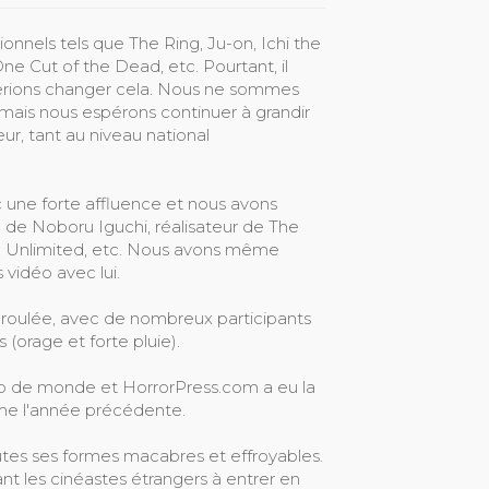
onnels tels que The Ring, Ju-on, Ichi the
One Cut of the Dead, etc. Pourtant, il
aimerions changer cela. Nous ne sommes
, mais nous espérons continuer à grandir
eur, tant au niveau national
une forte affluence et nous avons
de Noboru Iguchi, réalisateur de The
e: Unlimited, etc. Nous avons même
vidéo avec lui.
roulée, avec de nombreux participants
(orage et forte pluie).
up de monde et HorrorPress.com a eu la
mme l'année précédente.
utes ses formes macabres et effroyables.
nt les cinéastes étrangers à entrer en