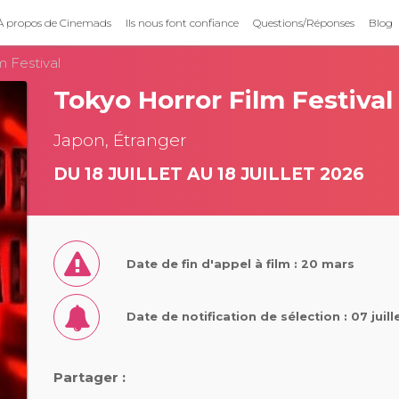
À propos de Cinemads
Ils nous font confiance
Questions/Réponses
Blog
m Festival
Tokyo Horror Film Festival
Japon, Étranger
DU 18 JUILLET AU 18 JUILLET 2026
Date de fin d'appel à film : 20 mars
Date de notification de sélection : 07 juil
Partager :