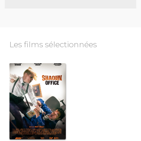
Les films sélectionnées
edie
ons