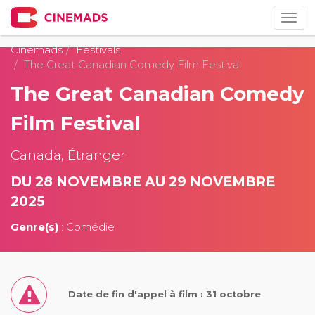
Togg
navig
Cinemads
Festivals
The Great Canadian Comedy Film Festival
The Great Canadian Comedy
Film Festival
Canada, Étranger
DU 28 NOVEMBRE AU 29 NOVEMBRE
2025
Genre(s)
: Comédie
Date de fin d'appel à film : 31 octobre