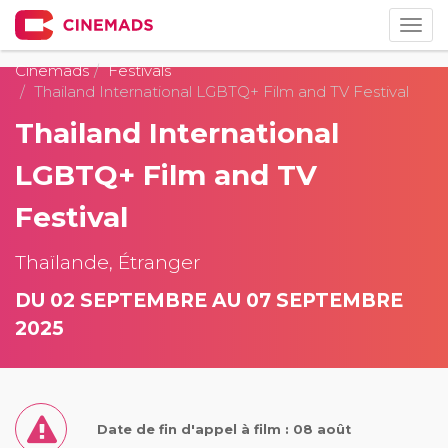
Togg
navig
Cinemads
Festivals
Thailand International LGBTQ+ Film and TV Festival
Thailand International
LGBTQ+ Film and TV
Festival
Thaïlande, Étranger
DU 02 SEPTEMBRE AU 07 SEPTEMBRE
2025
Date de fin d'appel à film : 08 août