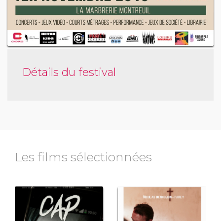
Détails du festival
Les films sélectionnées
reur
horreur, comédie