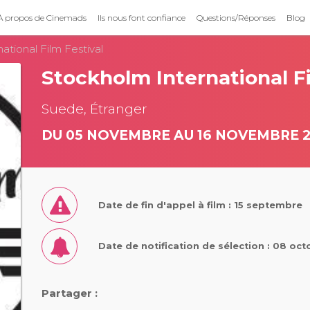
À propos de Cinemads
Ils nous font confiance
Questions/Réponses
Blog
ational Film Festival
Stockholm International Fi
Suede, Étranger
DU 05 NOVEMBRE AU 16 NOVEMBRE 
Date de fin d'appel à film : 15 septembre
Date de notification de sélection : 08 oc
Partager :