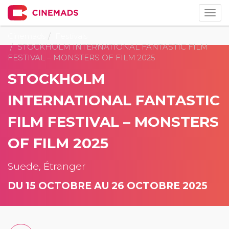
Togg
navig
Cinemads
Festivals
STOCKHOLM INTERNATIONAL FANTASTIC FILM
FESTIVAL – MONSTERS OF FILM 2025
STOCKHOLM
INTERNATIONAL FANTASTIC
FILM FESTIVAL – MONSTERS
OF FILM 2025
Suede, Étranger
DU 15 OCTOBRE AU 26 OCTOBRE 2025