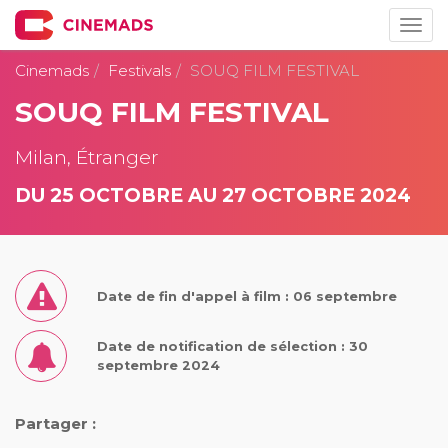
Togg
navig
Cinemads
Festivals
SOUQ FILM FESTIVAL
SOUQ FILM FESTIVAL
Milan, Étranger
DU 25 OCTOBRE AU 27 OCTOBRE 2024
Date de fin d'appel à film : 06 septembre
Date de notification de sélection : 30
septembre 2024
Partager :