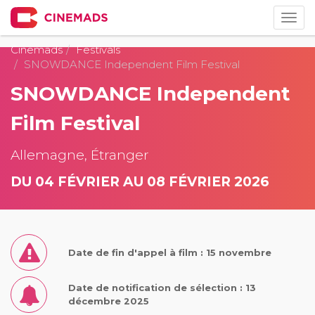
Togg
navig
Cinemads
Festivals
SNOWDANCE Independent Film Festival
SNOWDANCE Independent
Film Festival
Allemagne, Étranger
DU 04 FÉVRIER AU 08 FÉVRIER 2026
Date de fin d'appel à film : 15 novembre
Date de notification de sélection : 13
décembre 2025