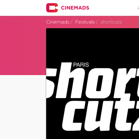
Cinemads
Festivals
shortcutz