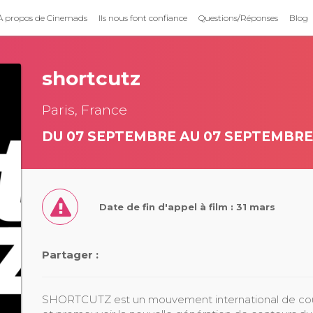
À propos de Cinemads
Ils nous font confiance
Questions/Réponses
Blog
shortcutz
Paris, France
DU 07 SEPTEMBRE AU 07 SEPTEMBRE
Date de fin d'appel à film : 31 mars
Partager :
SHORTCUTZ est un mouvement international de court