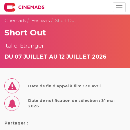
Togg
navig
Cinemads
Festivals
Short Out
Short Out
Italie, Étranger
DU 07 JUILLET AU 12 JUILLET 2026
Date de fin d'appel à film : 30 avril
Date de notification de sélection : 31 mai
2026
Partager :