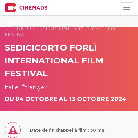
Togg
navig
Cinemads
Festivals
SEDICICORTO FORLÌ INTERNATIONAL FILM
FESTIVAL
SEDICICORTO FORLÌ
INTERNATIONAL FILM
FESTIVAL
Italie, Étranger
DU 04 OCTOBRE AU 13 OCTOBRE 2024
Date de fin d'appel à film : 30 mai