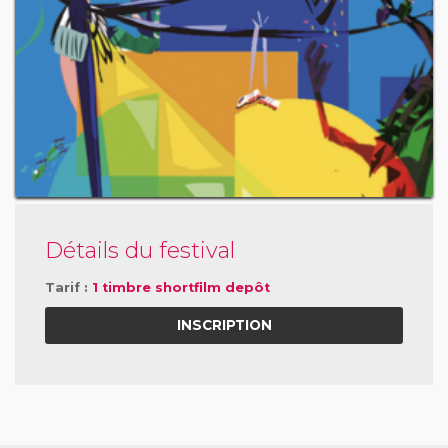
Détails du festival
Tarif :
1 timbre shortfilm depôt
INSCRIPTION