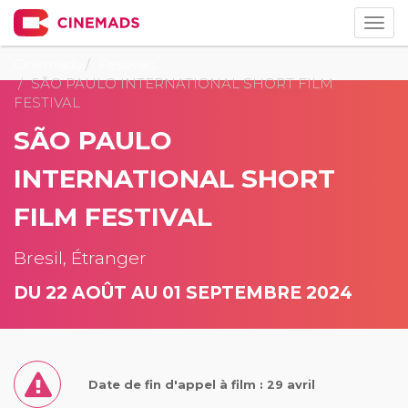
Togg
navig
Cinemads
Festivals
SÃO PAULO INTERNATIONAL SHORT FILM
FESTIVAL
SÃO PAULO
INTERNATIONAL SHORT
FILM FESTIVAL
Bresil, Étranger
DU 22 AOÛT AU 01 SEPTEMBRE 2024
Date de fin d'appel à film : 29 avril