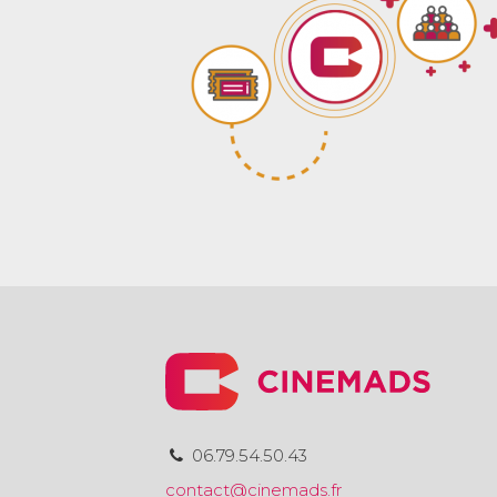
06.79.54.50.43
contact@cinemads.fr