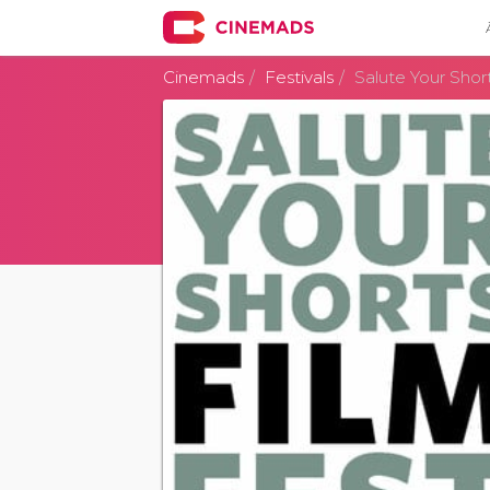
Cinemads
Festivals
Salute Your Short