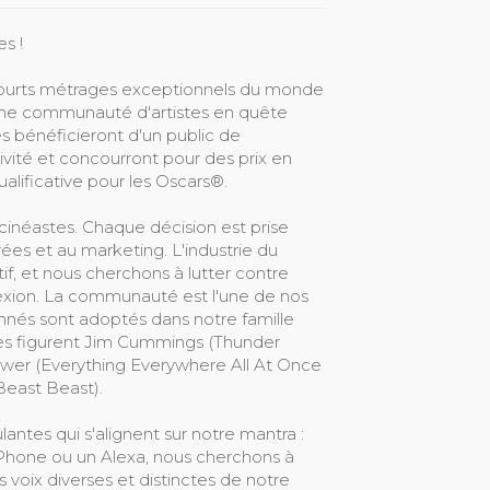
s !
ourts métrages exceptionnels du monde
 une communauté d'artistes en quête
és bénéficieront d'un public de
tivité et concourront pour des prix en
ualificative pour les Oscars®.
 cinéastes. Chaque décision est prise
rées et au marketing. L'industrie du
if, et nous cherchons à lutter contre
nnexion. La communauté est l'une de nos
onnés sont adoptés dans notre famille
es figurent Jim Cummings (Thunder
rewer (Everything Everywhere All At Once
Beast Beast).
ntes qui s'alignent sur notre mantra :
n iPhone ou un Alexa, nous cherchons à
 voix diverses et distinctes de notre