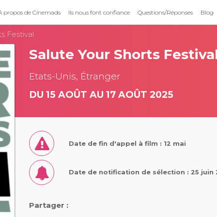
À propos de Cinemads
Ils nous font confiance
Questions/Réponses
Blog
s Festival
Salute Your Shorts Festiva
Etats-Unis, Étranger
DU 15 AOÛT AU 17 AOÛT 2025
Date de fin d'appel à film : 12 mai
Date de notification de sélection : 25 juin
Partager :