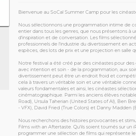
Bienvenue au SoCal Summer Camp pour les cinéaste
Nous sélectionnons une programmation intime de c
entier dans tous les genres, que nous présentons à
d'inspiration et de conversation. Les films sélectionn
professionnels de l'industrie du divertissement en ac
espèces, des lots de prix et une projection en salle q
Notre festival a été créé par des cinéastes pour des
avec intention et soin - de la programmation, aux soi
divertissement peut être un endroit froid et compétit
cela à travers un véritable soin et une véritable co
valeurs fondamentales et ainsi, les cinéastes sélecti
cinématographique. Parmi les anciens élèves notabl
Road), Ursula Taherian (United States of Al), Ben B
- VFX), David Fried (True Colors) et Danny Madden (
Nous recherchons des histoires provocantes et stimula
Films with an Aftertaste. Qu'ils soient tournés sur u
programmer une sélection de films qui représente les