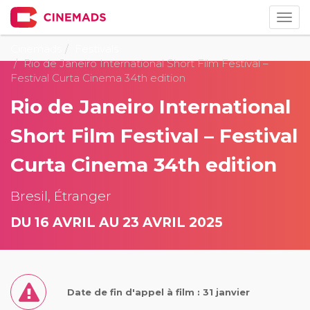
Togg
navig
Cinemads
Festivals
Rio de Janeiro International Short Film Festival –
Festival Curta Cinema 34th edition
Rio de Janeiro International
Short Film Festival – Festival
Curta Cinema 34th edition
Bresil, Étranger
DU 16 AVRIL AU 23 AVRIL 2025
Date de fin d'appel à film : 31 janvier