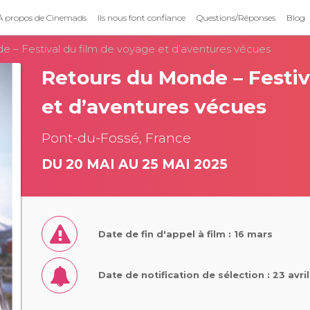
À propos de Cinemads
Ils nous font confiance
Questions/Réponses
Blog
 – Festival du film de voyage et d’aventures vécues
Retours du Monde – Festiv
et d’aventures vécues
Pont-du-Fossé, France
DU 20 MAI AU 25 MAI 2025
Date de fin d'appel à film : 16 mars
Date de notification de sélection : 23 avri