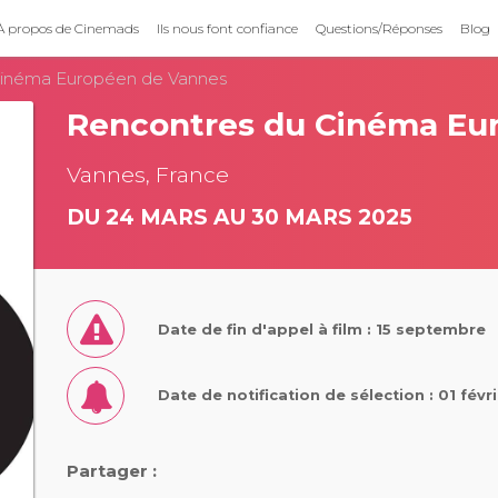
À propos de Cinemads
Ils nous font confiance
Questions/Réponses
Blog
Cinéma Européen de Vannes
Rencontres du Cinéma Eu
Vannes, France
DU 24 MARS AU 30 MARS 2025
Date de fin d'appel à film : 15 septembre
Date de notification de sélection : 01 févr
Partager :