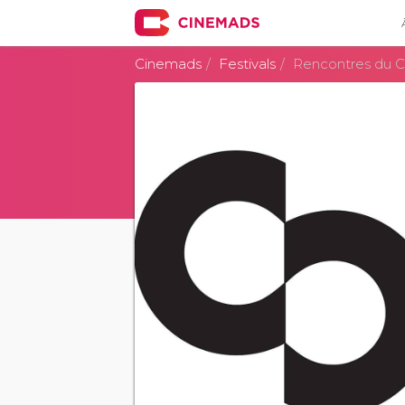
Cinemads
Festivals
Rencontres du 