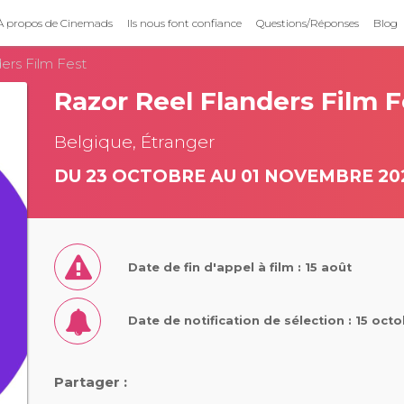
À propos de Cinemads
Ils nous font confiance
Questions/Réponses
Blog
ers Film Fest
Razor Reel Flanders Film F
Belgique, Étranger
DU 23 OCTOBRE AU 01 NOVEMBRE 20
Date de fin d'appel à film : 15 août
Date de notification de sélection : 15 oct
Partager :