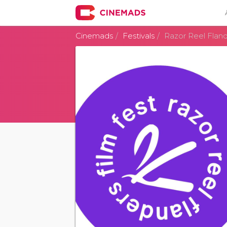
Cinemads
Festivals
Razor Reel Fland