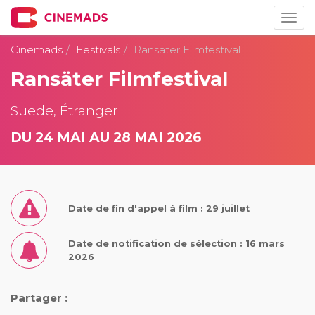
Togg
navig
Cinemads
Festivals
Ransäter Filmfestival
Ransäter Filmfestival
Suede, Étranger
DU 24 MAI AU 28 MAI 2026
Date de fin d'appel à film : 29 juillet
Date de notification de sélection : 16 mars
2026
Partager :