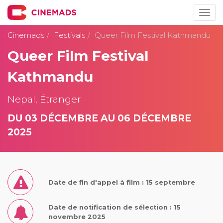
Togg
navig
Cinemads
Festivals
Queer Film Festival Kathmandu
Queer Film Festival
Kathmandu
Nepal, Étranger
DU 03 DÉCEMBRE AU 06 DÉCEMBRE
2025
Date de fin d'appel à film : 15 septembre
Date de notification de sélection : 15
novembre 2025