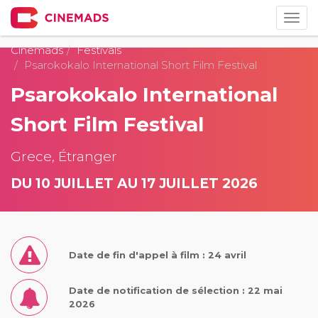
Togg
navig
Cinemads
Festivals
Psarokokalo International Short Film Festival
Psarokokalo International
Short Film Festival
Grece, Étranger
DU 10 JUILLET AU 17 JUILLET 2026
Date de fin d'appel à film : 24 avril
Date de notification de sélection : 22 mai
2026