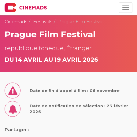
Togg
navig
Cinemads
Festivals
Prague Film Festival
Prague Film Festival
republique tcheque, Étranger
DU 14 AVRIL AU 19 AVRIL 2026
Date de fin d'appel à film : 06 novembre
Date de notification de sélection : 23 février
2026
Partager :