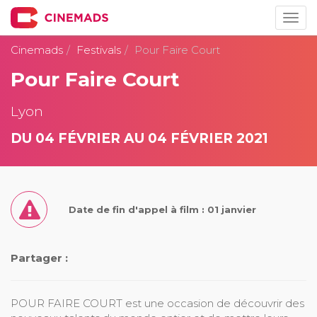
Togg
navig
Cinemads
Festivals
Pour Faire Court
Pour Faire Court
Lyon
DU 04 FÉVRIER AU 04 FÉVRIER 2021
Date de fin d'appel à film : 01 janvier
Partager :
POUR FAIRE COURT est une occasion de découvrir des