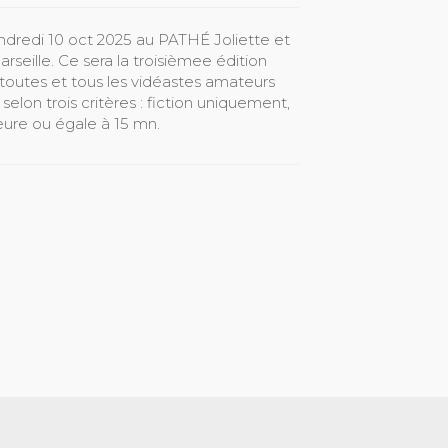
endredi 10 oct 2025 au PATHÉ Joliette et
seille. Ce sera la troisièmee édition
à toutes et tous les vidéastes amateurs
elon trois critères : fiction uniquement,
ieure ou égale à 15 mn.