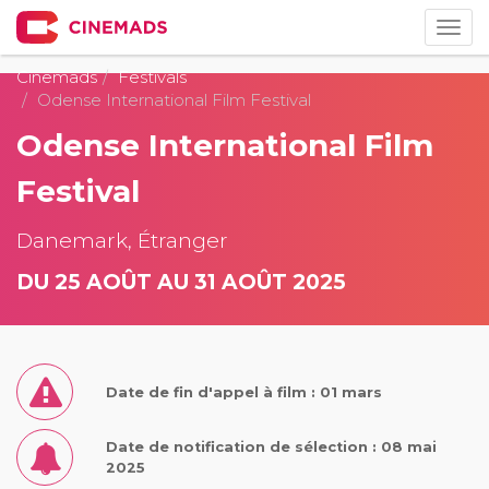
Togg
navig
Cinemads
Festivals
Odense International Film Festival
Odense International Film
Festival
Danemark, Étranger
DU 25 AOÛT AU 31 AOÛT 2025
Date de fin d'appel à film : 01 mars
Date de notification de sélection : 08 mai
2025