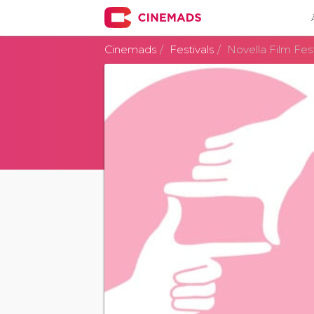
Cinemads
Festivals
Novella Film Fest