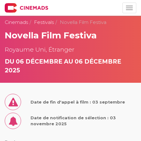
Togg
navig
Cinemads
Festivals
Novella Film Festiva
Novella Film Festiva
Royaume Uni, Étranger
DU 06 DÉCEMBRE AU 06 DÉCEMBRE
2025
Date de fin d'appel à film : 03 septembre
Date de notification de sélection : 03
novembre 2025