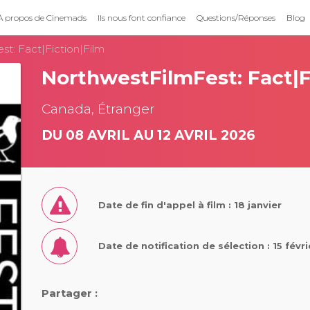
À propos de Cinemads
Ils nous font confiance
Questions/Réponses
Blog
t: Fact|Fiction|Film
NorthwestFilmFest: Fact|F
Canada, Étranger
DU 08 AVRIL AU 12 AVRIL 2026
Date de fin d'appel à film : 18 janvier
Date de notification de sélection : 15 févr
Partager :