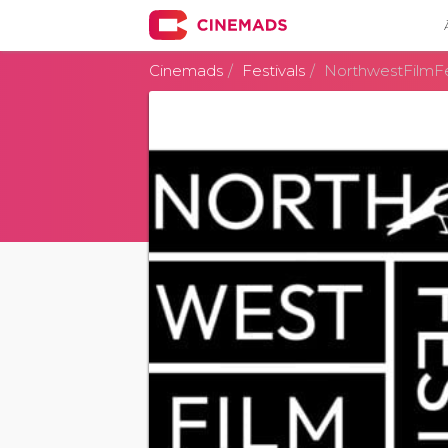
Cinemads
Festivals
NorthwestFilmFes