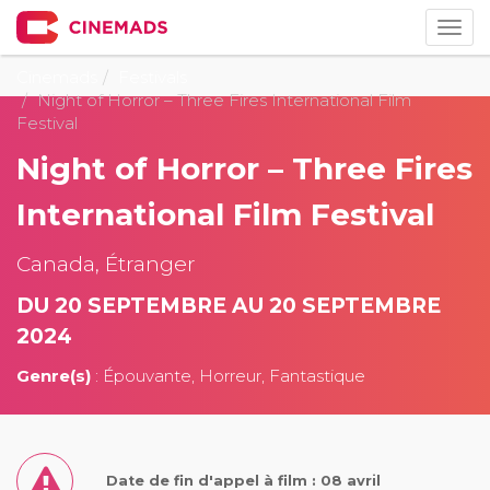
Togg
navig
Cinemads
Festivals
Night of Horror – Three Fires International Film
Festival
Night of Horror – Three Fires
International Film Festival
Canada, Étranger
DU 20 SEPTEMBRE AU 20 SEPTEMBRE
2024
Genre(s)
: Épouvante, Horreur, Fantastique
Date de fin d'appel à film : 08 avril